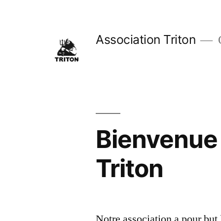
Skip
to
Association Triton
O
content
Bienvenue s
Triton
Notre association a pour but 